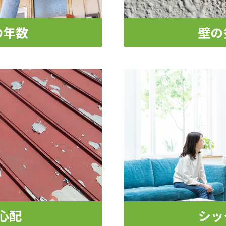
の年数
壁の
心配
シッ