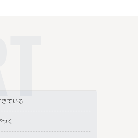
RT
てきている
がつく