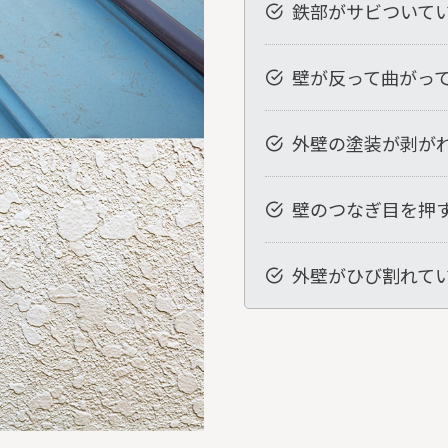
鉄部がサビついて
壁が反って曲がっ
外壁の塗装が剥が
壁のつなぎ目を押
外壁がひび割れて