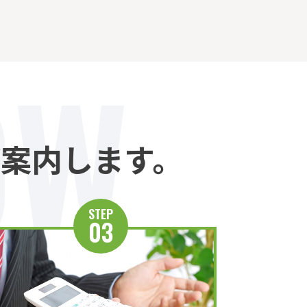
OW
案内します。
STEP
03