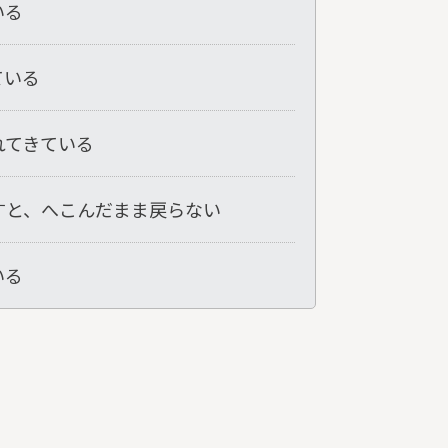
いる
ている
れてきている
すと、へこんだまま戻らない
いる